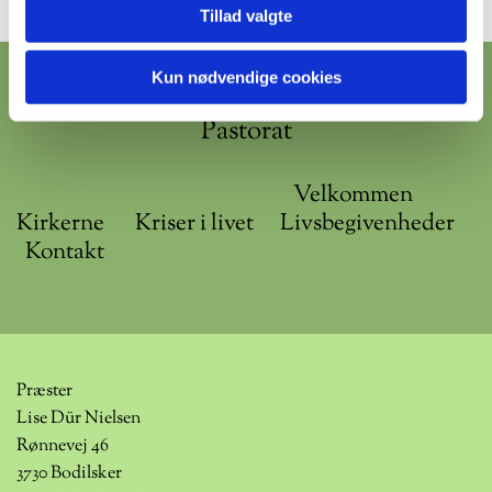
Tillad valgte
Kun nødvendige cookies
Ibsker-Svaneke-Bodilsker-Christiansø
Pastorat
Velkommen
Kirkerne
Kriser i livet
Livsbegivenheder
Kontakt
Præster
Lise Dür Nielsen
Rønnevej 46
3730 Bodilsker