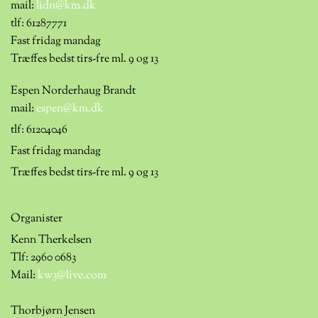
mail:
lidn@km.dk
tlf:
61287771
Fast fridag mandag
Træffes bedst tirs-fre ml. 9 og 13
Espen Norderhaug Brandt
mail:
espen@km.dk
tlf: 61204046
Fast fridag mandag
Træffes bedst tirs-fre ml. 9 og 13
Organister
Kenn Therkelsen
Tlf: 2960 0683
Mail:
kw3@live.com
Thorbjørn Jensen