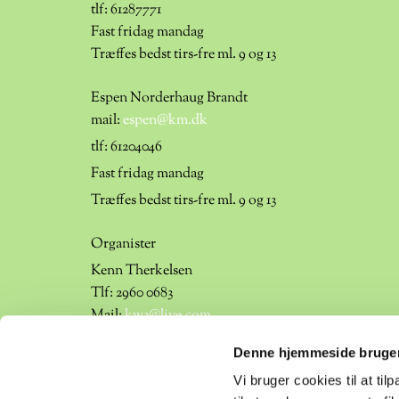
tlf:
61287771
Fast fridag mandag
Træffes bedst tirs-fre ml. 9 og 13
Espen Norderhaug Brandt
mail:
espen@km.dk
tlf: 61204046
Fast fridag mandag
Træffes bedst tirs-fre ml. 9 og 13
Organister
Kenn Therkelsen
Tlf: 2960 0683
Mail:
kw3@live.com
Denne hjemmeside bruger
Thorbjørn Jensen
Tlf: 6130 4738
Vi bruger cookies til at til