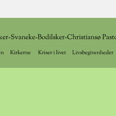
ker-Svaneke-Bodilsker-Christiansø Past
n
Kirkerne
Kriser i livet
Livsbegivenheder