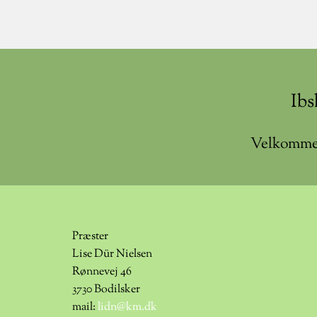
Ibs
Velkomme
Præster
Lise Dür Nielsen
Rønnevej 46
3730 Bodilsker
mail:
lidn@km.dk